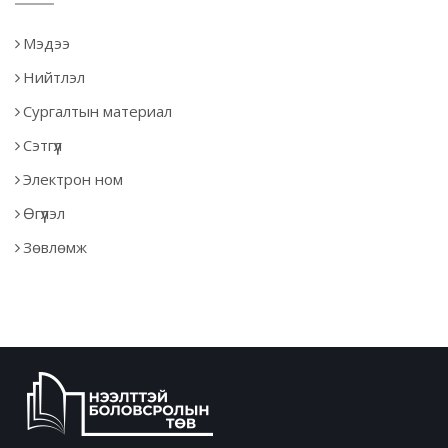
Мэдээ
Нийтлэл
Сургалтын материал
Сэтгүүл
Электрон ном
Өгүүлэл
Зөвлөмж