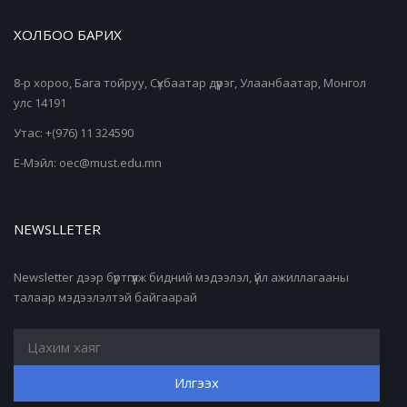
ХОЛБОО БАРИХ
8-р хороо, Бага тойруу, Сүхбаатар дүүрэг, Улаанбаатар, Монгол
улс 14191
Утас: +(976) 11 324590
Е-Мэйл: oec@must.edu.mn
NEWSLLETER
Newsletter дээр бүртгүүлж бидний мэдээлэл, үйл ажиллагааны
талаар мэдээлэлтэй байгаарай