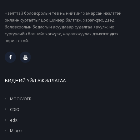
Нээлттэй боловсролын төв нь нийтийг хамарсан нээлттэй
онлайн сургалтыг цоо шинээр бэлтгэж, хэрэгжүүлэх, дээд
боловсролын бодлогын асуудлаар судалгаа явуулж, их
сургуулийн багшийг хөгжүүлэх, чадавхжуулах дэмжлэг үзүүлэх
зорилготой.
БИДНИЙ ҮЙЛ АЖИЛЛАГАА
MOOC/OER
CDIO
edX
Мэдээ