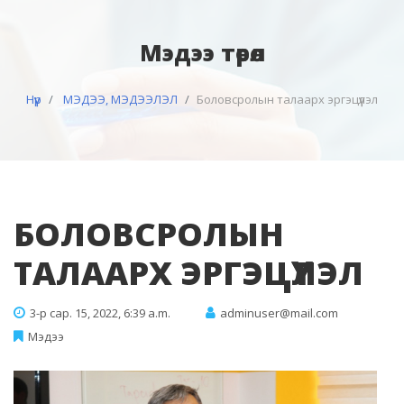
Мэдээ төрөл
Нүүр
МЭДЭЭ, МЭДЭЭЛЭЛ
Боловсролын талаарх эргэцүүлэл
БОЛОВСРОЛЫН
ТАЛААРХ ЭРГЭЦҮҮЛЭЛ
3-р сар. 15, 2022, 6:39 a.m.
adminuser@mail.com
Мэдээ