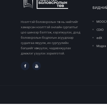
БИДНИЙ
MOOC/
Нээлттэй боловсролын төв нь нийтийг
хамарсан нээлттэй онлайн сургалтыг
CDIO
цоо шинээр бэлтгэж, хэрэгжүүлэх, дээд
боловсролын бодлогын асуудлаар
edX
судалгаа явуулж, их сургуулийн
Мэдээ
багшийг хөгжүүлэх, чадавхжуулах
дэмжлэг үзүүлэх зорилготой.