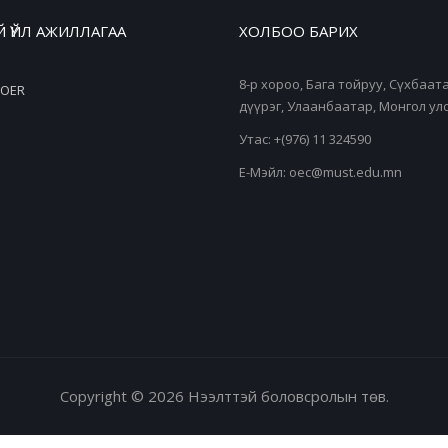
 ҮЙЛ АЖИЛЛАГАА
ХОЛБОО БАРИХ
8-р хороо, Бага тойруу, Сүхбаат
OER
дүүрэг, Улаанбаатар, Монгол улс
Утас: +(976) 11 324590
Е-Мэйл: oec@must.edu.mn
Copyright © 2026 Нээлттэй боловсролын төв.