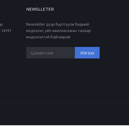
NEWSLLETER
ар
Newsletter дээр бүртгүүлж бидний
 14191
мэдээлэл, үйл ажиллагааны талаар
мэдээлэлтэй байгаарай