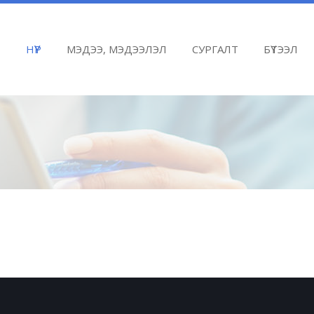
(current)
НҮҮР
МЭДЭЭ, МЭДЭЭЛЭЛ
СУРГАЛТ
БҮТЭЭЛ