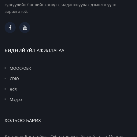
сургуулийн багшийг хөгжүүлэх, чадавхжуулах дэмжлэг үзүүлэх
зорилготой.
БИДНИЙ ҮЙЛ АЖИЛЛАГАА
MOOC/OER
CDIO
edX
Мэдээ
ХОЛБОО БАРИХ
8-р хороо, Бага тойруу, Сүхбаатар дүүрэг, Улаанбаатар, Монгол