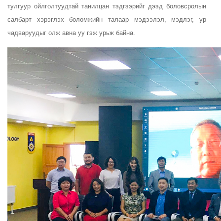
тулгуур ойлголтуудтай танилцан тэдгээрийг дээд боловсролын
салбарт хэрэглэх боломжийн талаар мэдээлэл, мэдлэг, ур
чадваруудыг олж авна уу гэж урьж байна.