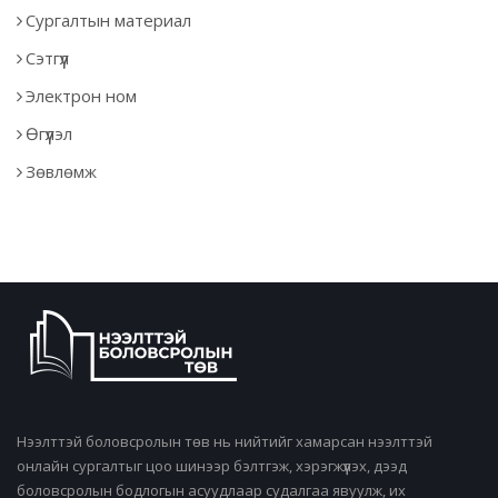
Сургалтын материал
Сэтгүүл
Электрон ном
Өгүүлэл
Зөвлөмж
Нээлттэй боловсролын төв нь нийтийг хамарсан нээлттэй
онлайн сургалтыг цоо шинээр бэлтгэж, хэрэгжүүлэх, дээд
боловсролын бодлогын асуудлаар судалгаа явуулж, их