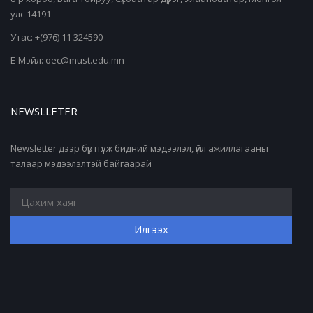
улс 14191
Утас: +(976) 11 324590
Е-Мэйл: oec@must.edu.mn
NEWSLLETER
Newsletter дээр бүртгүүлж бидний мэдээлэл, үйл ажиллагааны
талаар мэдээлэлтэй байгаарай