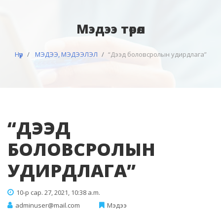
Мэдээ төрөл
Нүүр
МЭДЭЭ, МЭДЭЭЛЭЛ
“Дээд боловсролын удирдлага”
“ДЭЭД
БОЛОВСРОЛЫН
УДИРДЛАГА”
10-р сар. 27, 2021, 10:38 a.m.
adminuser@mail.com
Мэдээ