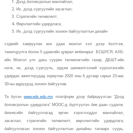
Дээд боловсролын манлайлал;
Их, дээд сургуулийн засаглал;
Стратегийн төлөвлөлт;
Өөрчлөлтийн удирдлага;
Их, дээд сургуулийн зохион байгуулалтын дизайн
сэдвийг хамруулан анх удаа монгол хэл дээр бэлтгэж,
танилцуулга болон 5 удаагийн цуврал вебинарыг БСШУСЯ, АХБ-
ийн Монгол улс дахь суурин төлөөлөгчийн газар, ДБШТ-ийн
нэгж, их, дээд сургууль, эрдэм шинжилгээний хүрээлэнгийн
удирдах ажилтнуудад зориулан 2020 оны 6 дугаар сарын 23-аас
30-ны өдрүүдэд зохион байгуулав.
Та бүхэн
www.edx.edu.mn
платформ дээр байршуулсан “Дээд
боловсролын удирдлага” MOOC-д бүртгүүлэн бие даан судалж,
бизнесийн байгууллагад өргөн хэрэглэгддэг манлайлал,
засаглал, стратегийн төлөвлөлт, өөрчлөлтийн удирдлага,
байгууллагын зохион байгуулалтын дизайны талаарх суурь,