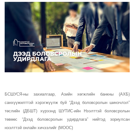
БСШУСЯ-ны захиалгаар, Азийн хөгжлийн банкны (АХБ)
санхүүжилттэй хэрэгжүүлж буй “Дээд боловсролын шинэчлэл”
төслийн (ДБШТ) хүрээнд ШУТИС-ийн Нээлттэй боловсролын
төвөөс “Дээд боловсролын удирдлага” нийтэд зориулсан
нээлттэй онлайн хичээлийг (МООC)