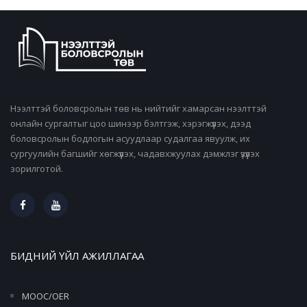
Нээлттэй боловсролын төв нь нийтийг хамарсан нээлттэй
онлайн сургалтыг цоо шинээр бэлтгэж, хэрэгжүүлэх, дээд
боловсролын бодлогын асуудлаар судалгаа явуулж, их
сургуулийн багшийг хөгжүүлэх, чадавхжуулах дэмжлэг үзүүлэх
зорилготой.
БИДНИЙ ҮЙЛ АЖИЛЛАГАА
MOOC/OER