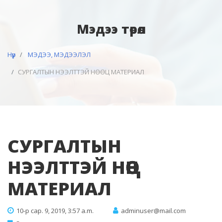
Мэдээ төрөл
Нүүр
МЭДЭЭ, МЭДЭЭЛЭЛ
СУРГАЛТЫН НЭЭЛТТЭЙ НӨӨЦ МАТЕРИАЛ
СУРГАЛТЫН
НЭЭЛТТЭЙ НӨӨЦ
МАТЕРИАЛ
10-р сар. 9, 2019, 3:57 a.m.
adminuser@mail.com