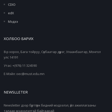
CDIO
edX
Мэдээ
ХОЛБОО БАРИХ
8-р хороо, Бага тойруу, Сүхбаатар дүүрэг, Улаанбаатар, Монгол
улс 14191
Утас: +(976) 11 324590
Е-Мэйл: oec@must.edu.mn
NEWSLLETER
Newsletter дээр бүртгүүлж бидний мэдээлэл, үйл ажиллагааны
талаар мэдээлэлтэй байгаарай