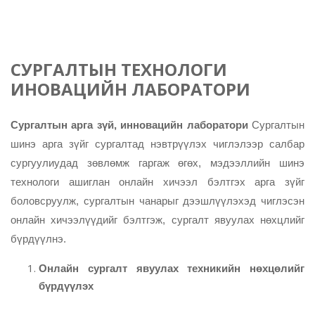
СУРГАЛТЫН ТЕХНОЛОГИ
ИНОВАЦИЙН ЛАБОРАТОРИ
Сургалтын арга зүй, инновацийн лаборатори
Сургалтын
шинэ арга зүйг сургалтад нэвтрүүлэх чиглэлээр салбар
сургуулиудад зөвлөмж гаргаж өгөх, мэдээллийн шинэ
технологи ашиглан онлайн хичээл бэлтгэх арга зүйг
боловсруулж, сургалтын чанарыг дээшлүүлэхэд чиглэсэн
онлайн хичээлүүдийг бэлтгэж, сургалт явуулах нөхцлийг
бүрдүүлнэ.
Онлайн сургалт явуулах техникийн нөхцөлийг
бүрдүүлэх