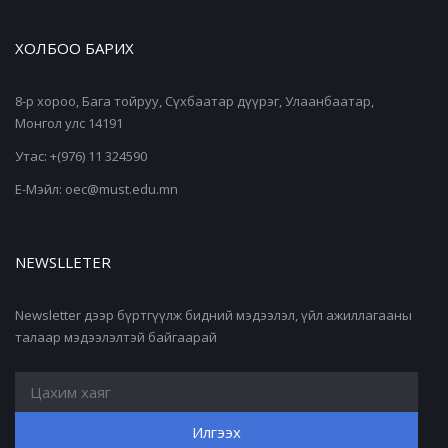
ХОЛБОО БАРИХ
8-р хороо, Бага тойруу, Сүхбаатар дүүрэг, Улаанбаатар,
Монгол улс 14191
Утас: +(976) 11 324590
Е-Мэйл: oec@must.edu.mn
NEWSLLETER
Newsletter дээр бүртгүүлж бидний мэдээлэл, үйл ажиллагааны
талаар мэдээлэлтэй байгаарай