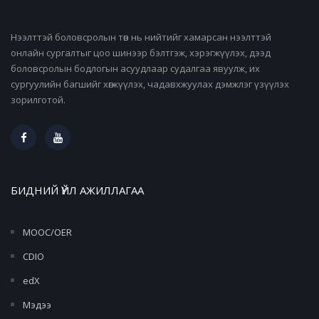
Нээлттэй боловсролын төв нь нийтийг хамарсан нээлттэй
онлайн сургалтыг цоо шинээр бэлтгэж, хэрэгжүүлэх, дээд
боловсролын бодлогын асуудлаар судалгаа явуулж, их
сургуулийн багшийг хөгжүүлэх, чадавхжуулах дэмжлэг үзүүлэх
зорилготой.
БИДНИЙ ҮЙЛ АЖИЛЛАГАА
MOOC/OER
CDIO
edX
Мэдээ